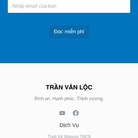
Đọc miễn phí
Bình an. Hạnh phúc. Thịnh vượng.
Dịch Vụ
Thiết Kế Website THCN