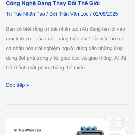
Công Nghệ Đang Thay Đổi Thế Giới
Công
Trí Tuệ Nhân Tạo
/ Bởi
Trần Văn Lộc
/
02/05/2025
Nghệ
Đang
Bạn có biết rằng trí tuệ nhân tạo (AI) đang len lỏi vào
Thay
mọi lĩnh vực của cuộc sống hiện đại? Từ việc hỗ trợ
Đổi
cá nhân hóa trải nghiệm người dùng đến những ứng
Thế
dụng đột phá trong y tế, giáo dục và giao thông, AI đã
Giới
trở thành một phần không thể thiếu
Đọc tiếp »
Vai
Trò