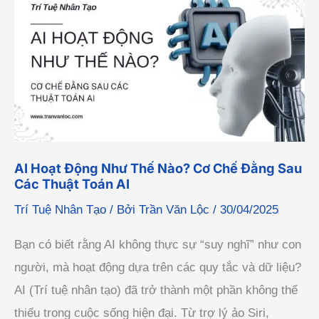
Hoạt
Động
Như
Thế
Nào?
Cơ
Chế
AI Hoạt Động Như Thế Nào? Cơ Chế Đằng Sau
Đằng
Các Thuật Toán AI
Sau
Trí Tuệ Nhân Tạo
/ Bởi
Trần Văn Lộc
/
30/04/2025
Các
Thuật
Bạn có biết rằng AI không thực sự “suy nghĩ” như con
Toán
người, mà hoạt động dựa trên các quy tắc và dữ liệu?
AI
AI (Trí tuệ nhân tạo) đã trở thành một phần không thể
thiếu trong cuộc sống hiện đại. Từ trợ lý ảo Siri,