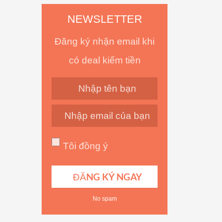
NEWSLETTER
Đăng ký nhận email khi
có deal kiếm tiền
Tôi đồng ý
No spam