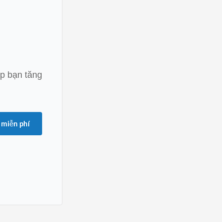
úp bạn tăng
 miễn phí