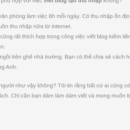
ó phù hợp với việc
viết blog tạo thu nhập
không?
văn phòng làm việc 8h mỗi ngày. Có thu nhập ổn đị
uồn thu nhập nữa từ internet.
cũng rất thích hợp trong công việc viết blog kiếm tiề
n.
 ngồi trên ghế nhà trường. Bạn có thể chia sẻ cách
ng Anh.
gười như vậy không? Tôi tin rằng bất cứ ai cũng c
 lách. Chỉ cần bạn dám làm dám viết và mong muốn b