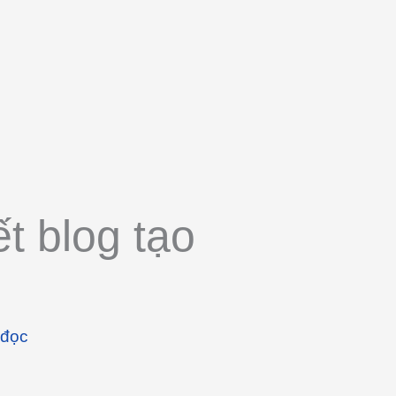
ết blog tạo
 đọc