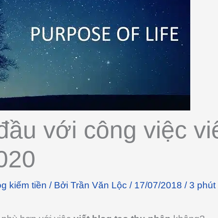
đầu với công việc vi
020
og kiếm tiền
/ Bởi
Trần Văn Lộc
/
17/07/2018
/
3 phút