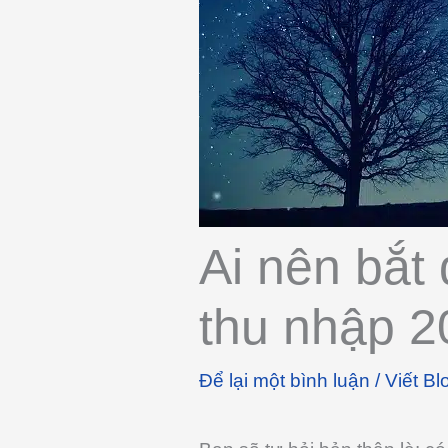
Ai nên bắt 
thu nhập 2
Để lại một bình luận
/
Viết Bl