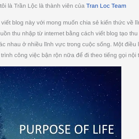
ôi là Trần Lộc là thành viên của
Tran Loc Team
c viết blog này với mong muốn chia sẻ kiến thức về l
ồn thu nhập từ internet bằng cách viết blog tạo thu 
c nhau ở nhiều lĩnh vực trong cuộc sống. Một điều là 
trình công việc bận rộn nữa để đi theo tiếng gọi nội 