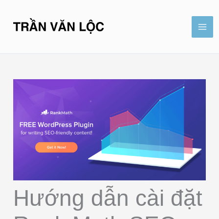
Nhảy
Mai
tới
Me
nội
dung
Hướng dẫn cài đặt