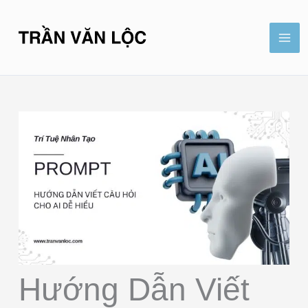
Nhảy
Mai
tới
Me
nội
dung
Hướng Dẫn Viết