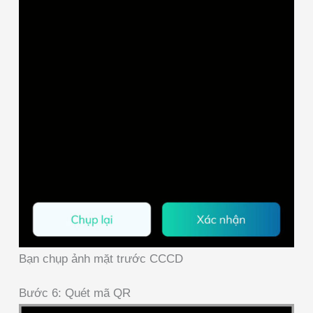
Bạn chụp ảnh mặt trước CCCD
Bước 6: Quét mã QR