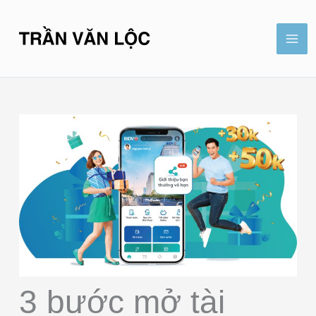
Nhảy
Mai
tới
Me
nội
dung
3 bước mở tài