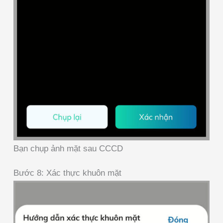
Bạn chụp ảnh mặt sau CCCD
Bước 8: Xác thực khuôn mặt