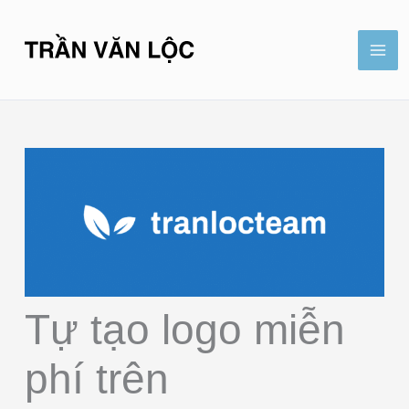
Nhảy
Mai
tới
Me
nội
dung
Tự tạo logo miễn
phí trên