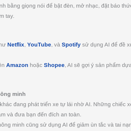
ệnh bằng giọng nói để bật đèn, mở nhạc, đặt báo thức
m tay.
như
Netflix
,
YouTube
, và
Spotify
sử dụng AI để đề x
rên
Amazon
hoặc
Shopee
, AI sẽ gợi ý sản phẩm dựa
thông minh
hác đang phát triển xe tự lái nhờ AI. Những chiếc x
ạm và đưa bạn đến đích an toàn.
hông minh cũng sử dụng AI để giảm ùn tắc và tai nạn