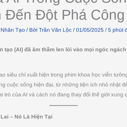
ch Đến Đột Phá Côn
ệ Nhân Tạo
/ Bởi
Trần Văn Lộc
/
01/05/2025
/
5 phút 
hân tạo (AI) đã âm thầm len lỏi vào mọi ngóc ngá
o siêu chỉ xuất hiện trong phim khoa học viễn tưởng
ong cuộc sống hiện đại, từ những tiện ích nhỏ nhặt
i trò của AI và cách nó đang thay đổi thế giới xung
Lai – Nó Là Hiện Tại