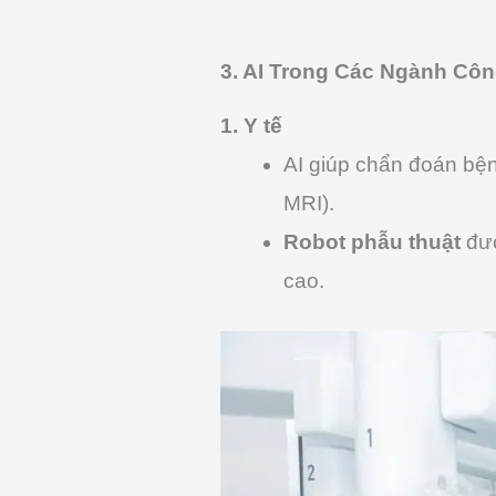
3. AI Trong Các Ngành Cô
1. Y tế
AI giúp chẩn đoán bệ
MRI).
Robot phẫu thuật
đượ
cao.